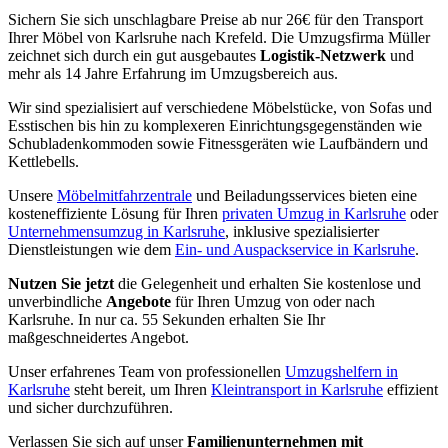
Sichern Sie sich unschlagbare Preise ab nur 26€ für den Transport
Ihrer Möbel von Karlsruhe nach Krefeld. Die Umzugsfirma Müller
zeichnet sich durch ein gut ausgebautes
Logistik-Netzwerk
und
mehr als 14 Jahre Erfahrung im Umzugsbereich aus.
Wir sind spezialisiert auf verschiedene Möbelstücke, von Sofas und
Esstischen bis hin zu komplexeren Einrichtungsgegenständen wie
Schubladenkommoden sowie Fitnessgeräten wie Laufbändern und
Kettlebells.
Unsere
Möbelmitfahrzentrale
und Beiladungsservices bieten eine
kosteneffiziente Lösung für Ihren
privaten Umzug in Karlsruhe
oder
Unternehmensumzug in Karlsruhe
, inklusive spezialisierter
Dienstleistungen wie dem
Ein- und Auspackservice in Karlsruhe
.
Nutzen Sie jetzt
die Gelegenheit und erhalten Sie kostenlose und
unverbindliche
Angebote
für Ihren Umzug von oder nach
Karlsruhe. In nur ca. 55 Sekunden erhalten Sie Ihr
maßgeschneidertes Angebot.
Unser erfahrenes Team von professionellen
Umzugshelfern in
Karlsruhe
steht bereit, um Ihren
Kleintransport in Karlsruhe
effizient
und sicher durchzuführen.
Verlassen Sie sich auf unser
Familienunternehmen mit