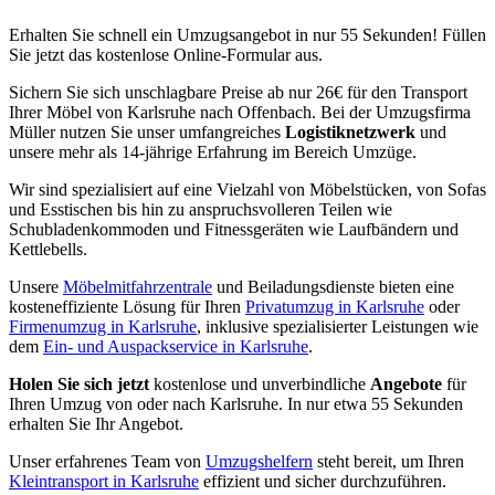
Erhalten Sie schnell ein Umzugsangebot in nur 55 Sekunden! Füllen
Sie jetzt das kostenlose Online-Formular aus.
Sichern Sie sich unschlagbare Preise ab nur 26€ für den Transport
Ihrer Möbel von Karlsruhe nach Offenbach. Bei der Umzugsfirma
Müller nutzen Sie unser umfangreiches
Logistiknetzwerk
und
unsere mehr als 14-jährige Erfahrung im Bereich Umzüge.
Wir sind spezialisiert auf eine Vielzahl von Möbelstücken, von Sofas
und Esstischen bis hin zu anspruchsvolleren Teilen wie
Schubladenkommoden und Fitnessgeräten wie Laufbändern und
Kettlebells.
Unsere
Möbelmitfahrzentrale
und Beiladungsdienste bieten eine
kosteneffiziente Lösung für Ihren
Privatumzug in Karlsruhe
oder
Firmenumzug in Karlsruhe
, inklusive spezialisierter Leistungen wie
dem
Ein- und Auspackservice in Karlsruhe
.
Holen Sie sich jetzt
kostenlose und unverbindliche
Angebote
für
Ihren Umzug von oder nach Karlsruhe. In nur etwa 55 Sekunden
erhalten Sie Ihr Angebot.
Unser erfahrenes Team von
Umzugshelfern
steht bereit, um Ihren
Kleintransport in Karlsruhe
effizient und sicher durchzuführen.